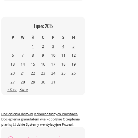
Lipiec 2015
P
W
Ś
C
P
S
N
1
2
3
4
5
6
7
8
9
10
11
12
13
14
15
16
17
18
19
20
21
22
23
24
25
26
27
28
29
30
31
« Cze
Kwi »
Docieplenia domów jednorodzinnych Warszawa
Docieplenia granulatem wielkopolskie
Ocieplenia
pianką Łódzkie
Systemy wentylacyjne Poznań