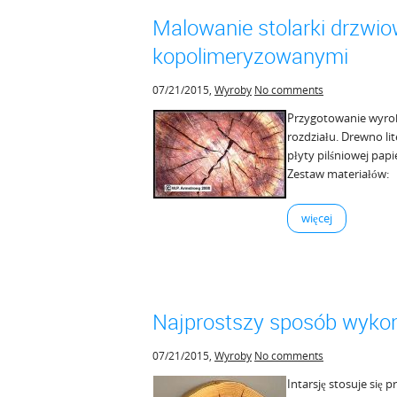
Malowanie stolarki drzwio
kopolimeryzowanymi
07/21/2015
,
Wyroby
No comments
Przygotowanie wyrob
rozdziału. Drewno lite
płyty pilśniowej pap
Zestaw materiałów:
więcej
Najprostszy sposób wykona
07/21/2015
,
Wyroby
No comments
Intarsję stosuje się