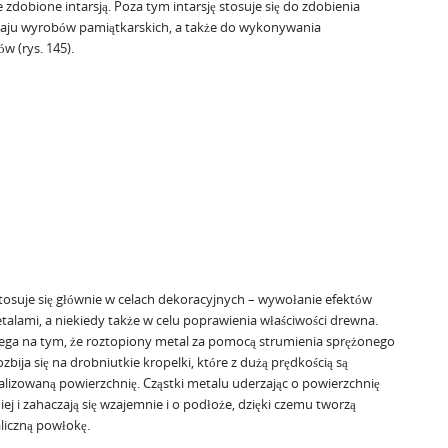
zdobione intarsją. Poza tym intarsję stosuje się do zdobienia
zaju wyrobów pamiątkarskich, a także do wykonywania
 (rys. 145).
tosuje się głównie w celach dekoracyjnych – wywołanie efektów
talami, a niekiedy także w celu poprawienia właściwości drewna.
olega na tym, że roztopiony metal za pomocą strumienia sprężonego
zbija się na drobniutkie kropelki, które z dużą prędkością są
lizowaną powierzchnię. Cząstki metalu uderzając o powierzchnię
niej i zahaczają się wzajemnie i o podłoże, dzięki czemu tworzą
aliczną powłokę.