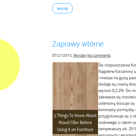
więcej
Zaprawy wtórne
07/21/2015
,
Wyroby
No comments
Do rozpuszczania fut
Najpierw futraminę uc
i miesza na gęstą pas
dodaje się równą ilo
wynosi 0,2-2%. Do ro
zakwasza się rozcie
utlenioną stosuje s
kontrasty pomiędzy
przygotowuje się o s
sodowego o takim sa
temperatury ok. 25°C
wstępnych i wtórnyc