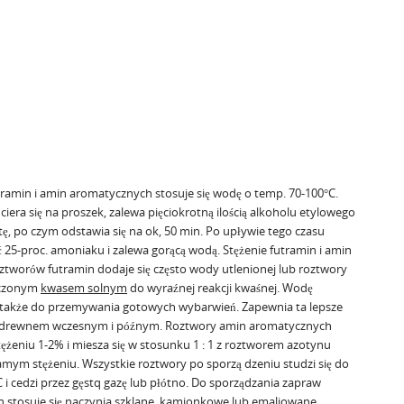
ramin i amin aromatycznych stosuje się wodę o temp. 70-100°C.
iera się na proszek, zalewa pięciokrotną ilością alkoholu etylowego
tę, po czym odstawia się na ok, 50 min. Po upływie tego czasu
ść 25-proc. amoniaku i zalewa gorącą wodą. Stężenie futramin i amin
ztworów futramin dodaje się często wody utlenionej lub roztwory
ńczonym
kwasem solnym
do wyraźnej reakcji kwaśnej. Wodę
ię także do przemywania gotowych wybarwień. Zapewnia ta lepsze
 drewnem wczesnym i późnym. Roztwory amin aromatycznych
tężeniu 1-2% i miesza się w stosunku 1 : 1 z roztworem azotynu
mym stężeniu. Wszystkie roztwory po sporzą dzeniu studzi się do
 i cedzi przez gęstq gazę lub płótno. Do sporządzania zapraw
h stosuje się naczynia szklane, kamionkowe lub emaliowane.