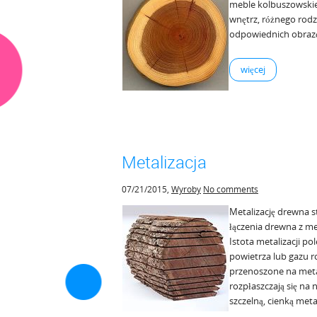
meble kolbuszowskie 
wnętrz, różnego rod
odpowiednich obrazów
więcej
Metalizacja
07/21/2015
,
Wyroby
No comments
Metalizację drewna s
łączenia drewna z me
Istota metalizacji p
powietrza lub gazu ro
przenoszone na meta
rozpłaszczają się na 
szczelną, cienką met