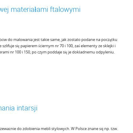
wej materiałami ftalowymi
ów do malowania jest takie same, jak zostało podane na początku
 szlifuje się papierem ściernym nr 70 i 100, zaś elementy ze sklejki i
ierami nr 100 i 150, po czym poddaje się je dokładnemu odpyleniu.
nia intarsji
 przeważnie do zdobienia mebli stylowych. W Polsce znane sq np. tzw.