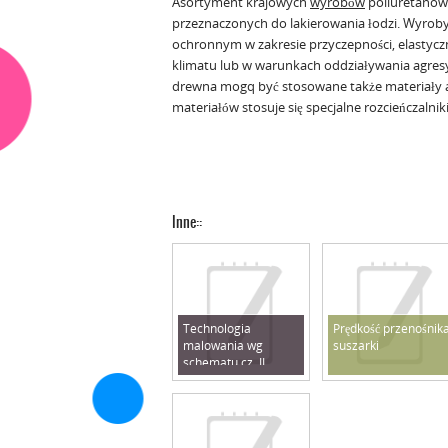
Asortyment krajowych
wyrobów
poliuretanowy
przeznaczonych do lakierowania łodzi. Wyrob
ochronnym w zakresie przyczepności, elastycz
klimatu lub w warunkach oddziaływania agres
drewna mogq być stosowane także materiały a
materiałów stosuje się specjalne rozcieńczalniki
Inne::
Technologia
Prędkość przenośnik
malowania wg
suszarki
schematu cz. II