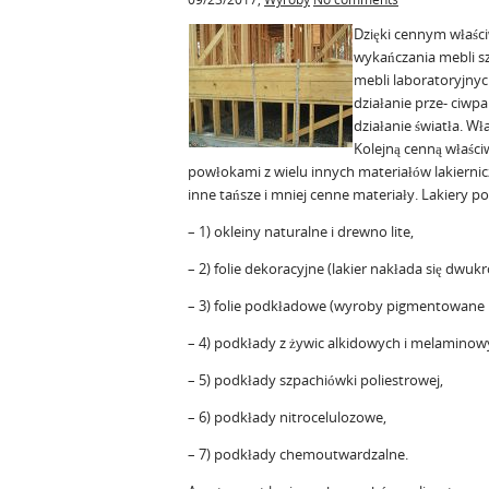
Dzięki cennym właści
wykańczania mebli s
mebli laboratoryjnych
działanie prze- ciw
działanie światła. W
Kolejną cenną właściw
powłokami z wielu innych materiałów lakiernic
inne tańsze i mniej cenne materiały. Lakiery 
– 1) okleiny naturalne i drewno lite,
– 2) folie dekoracyjne (lakier nakłada się dwukr
– 3) folie podkładowe (wyroby pigmentowane n
– 4) podkłady z żywic alkidowych i melaminow
– 5) podkłady szpachiówki poliestrowej,
– 6) podkłady nitrocelulozowe,
– 7) podkłady chemoutwardzalne.