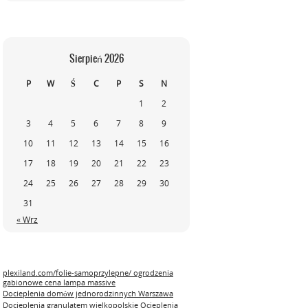
Sierpień 2026
P
W
Ś
C
P
S
N
1
2
3
4
5
6
7
8
9
10
11
12
13
14
15
16
17
18
19
20
21
22
23
24
25
26
27
28
29
30
31
« Wrz
plexiland.com/folie-samoprzylepne/ ogrodzenia
gabionowe cena lampa massive
Docieplenia domów jednorodzinnych Warszawa
Docieplenia granulatem wielkopolskie
Ocieplenia