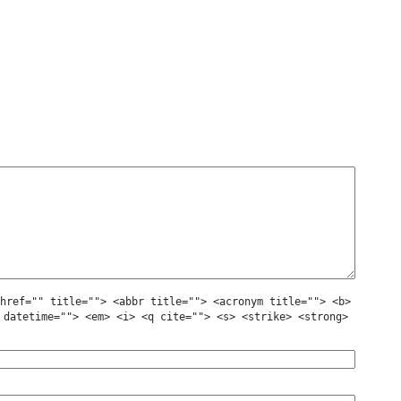
href="" title=""> <abbr title=""> <acronym title=""> <b>
 datetime=""> <em> <i> <q cite=""> <s> <strike> <strong>