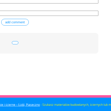
e i ścierne – Łódź, Piaseczno
- Szukasz materiałów budowlanych, ściernych lub ma