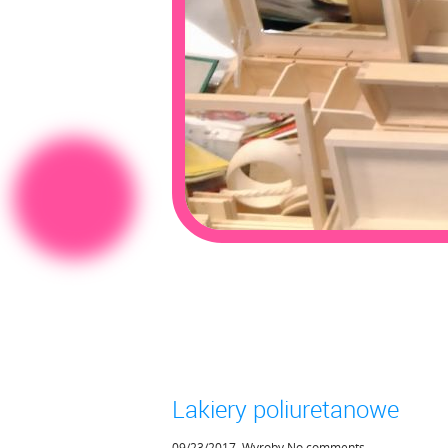
Lakiery poliuretanowe
09/23/2017
,
Wyroby
No comments