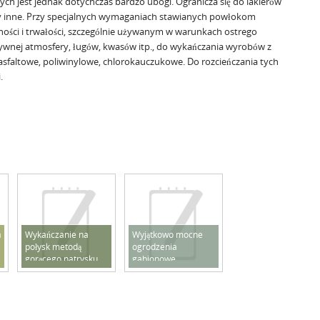
ch jest jednak dotychczas bardzo ubogi. Ogranicza się do lakierów
y inne. Przy specjalnych wymaganiach stawianych powłokom
ności i trwałości, szczególnie używanym w warunkach ostrego
ywnej atmosfery, ługów, kwasów itp., do wykańczania wyrobów z
sfaltowe, poliwinylowe, chlorokauczukowe. Do rozcieńczania tych
.
a
Wykańczanie na
Wyjątkowo mocne
połysk metodą
ogrodzenia
gorącego natrysku
gabionowe