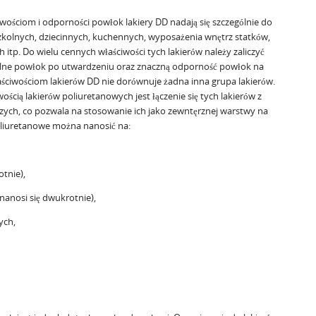
wościom i odporności powłok lakiery DD nadają się szczególnie do
zkolnych, dziecinnych, kuchennych, wyposażenia wnętrz statków,
 itp. Do wielu cennych właściwości tych lakierów należy zaliczyć
palne powłok po utwardzeniu oraz znaczną odporność powłok na
łaściwościom lakierów DD nie dorównuje żadna inna grupa lakierów.
ością lakierów poliuretanowych jest łączenie się tych lakierów z
zych, co pozwala na stosowanie ich jako zewntęrznej warstwy na
poliuretanowe można nanosić na:
otnie),
anosi się dwukrotnie),
ych,