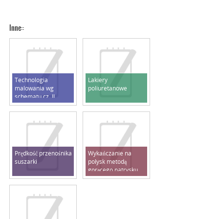
Inne::
Technologia
Lakiery
malowania wg
poliuretanowe
schematu cz. II
Prędkość przenośnika
Wykańczanie na
suszarki
połysk metodą
gorącego natrysku