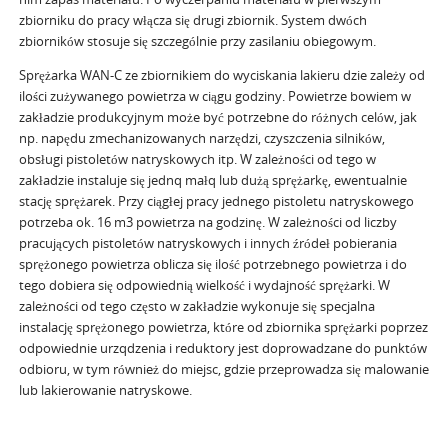
zbiorniku do pracy włącza się drugi zbiornik. System dwóch
zbiorników stosuje się szczególnie przy zasilaniu obiegowym.
Sprężarka WAN-C ze zbiornikiem do wyciskania lakieru dzie zależy od
ilości zużywanego powietrza w ciągu godziny. Powietrze bowiem w
zakładzie produkcyjnym może być potrzebne do różnych celów, jak
np. napędu zmechanizowanych narzędzi, czyszczenia silników,
obsługi pistoletów natryskowych itp. W zależności od tego w
zakładzie instaluje się jednq małq lub dużą sprężarkę, ewentualnie
stację sprężarek. Przy ciągłej pracy jednego pistoletu natryskowego
potrzeba ok. 16 m3 powietrza na godzinę. W zależności od liczby
pracujących pistoletów natryskowych i innych źródeł pobierania
sprężonego powietrza oblicza się ilość potrzebnego powietrza i do
tego dobiera się odpowiednią wielkość i wydajność sprężarki. W
zależności od tego często w zakładzie wykonuje się specjalna
instalację sprężonego powietrza, które od zbiornika sprężarki poprzez
odpowiednie urzqdzenia i reduktory jest doprowadzane do punktów
odbioru, w tym również do miejsc, gdzie przeprowadza się malowanie
lub lakierowanie natryskowe.