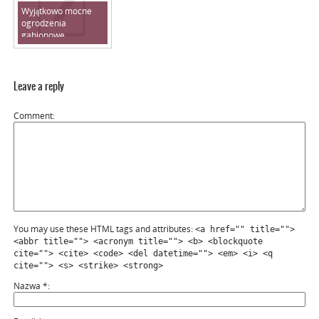
Wyjątkowo mocne
ogrodzenia
gabionowe
Leave a reply
Comment
You may use these HTML tags and attributes:
<a href="" title="">
<abbr title=""> <acronym title=""> <b> <blockquote
cite=""> <cite> <code> <del datetime=""> <em> <i> <q
cite=""> <s> <strike> <strong>
Nazwa
*