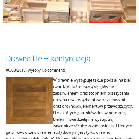
Drewno lite – kontynuacja
06/08/2015
,
Wyroby
No comments
W drewnie występuje także podział na biel i
twardziel, które różnią się głównie
zabarwieniem oraz stopniem przesycenia
drewna tzw. związkami twardzielowymi
oraz drożnością elementów przewodzących.
U niektórych gatunków drzew pomiędzy
bielem i twardzielą nie występują
zasadnicze różnice w zabarwieniu. U innych
gatunków drzew drewnem użytkowym jest tylko drewno
twardzielowe (dąb, heban). Drewno bielaste tych gatunków jest jasno