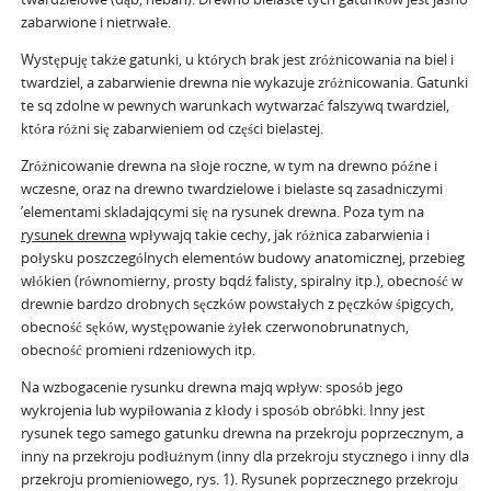
zabarwione i nietrwałe.
Występuję także gatunki, u których brak jest zróżnicowania na biel i
twardziel, a zabarwienie drewna nie wykazuje zróżnicowania. Gatunki
te sq zdolne w pewnych warunkach wytwarzać falszywq twardziel,
która różni się zabarwieniem od części bielastej.
Zróżnicowanie drewna na słoje roczne, w tym na drewno późne i
wczesne, oraz na drewno twardzielowe i bielaste sq zasadniczymi
’elementami skladajqcymi się na rysunek drewna. Poza tym na
rysunek drewna
wpływajq takie cechy, jak różnica zabarwienia i
połysku poszczególnych elementów budowy anatomicznej, przebieg
włókien (równomierny, prosty bqdź falisty, spiralny itp.), obecność w
drewnie bardzo drobnych sęczków powstałych z pęczków śpigcych,
obecność sęków, występowanie żyłek czerwonobrunatnych,
obecność promieni rdzeniowych itp.
Na wzbogacenie rysunku drewna majq wpływ: sposób jego
wykrojenia lub wypiłowania z kłody i sposób obróbki. Inny jest
rysunek tego samego gatunku drewna na przekroju poprzecznym, a
inny na przekroju podłużnym (inny dla przekroju stycznego i inny dla
przekroju promieniowego, rys. 1). Rysunek poprzecznego przekroju