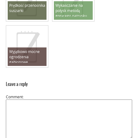
Prędkość przenośnika
Wykańczanie na
suszarki
połysk metodą
gorącego natrysku
Wyjątkowo mocne
ogrodzenia
gabionowe
Leave a reply
Comment